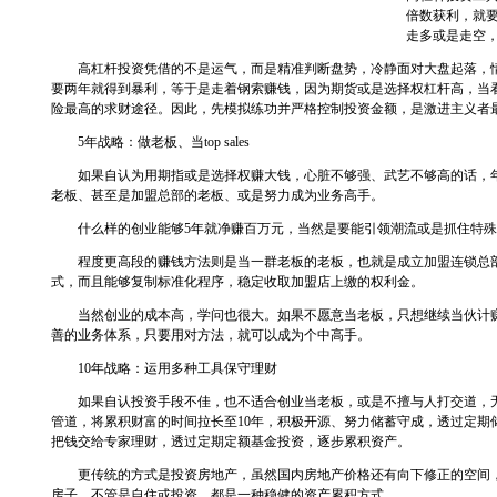
倍数获利，就
走多或是走空
高杠杆投资凭借的不是运气，而是精准判断盘势，冷静面对大盘起落，情绪
要两年就得到暴利，等于是走着钢索赚钱，因为期货或是选择权杠杆高，当
险最高的求财途径。因此，先模拟练功并严格控制投资金额，是激进主义者
5年战略：做老板、当top sales
如果自认为用期指或是选择权赚大钱，心脏不够强、武艺不够高的话，年
老板、甚至是加盟总部的老板、或是努力成为业务高手。
什么样的创业能够5年就净赚百万元，当然是要能引领潮流或是抓住特殊
程度更高段的赚钱方法则是当一群老板的老板，也就是成立加盟连锁总部
式，而且能够复制标准化程序，稳定收取加盟店上缴的权利金。
当然创业的成本高，学问也很大。如果不愿意当老板，只想继续当伙计赚
善的业务体系，只要用对方法，就可以成为个中高手。
10年战略：运用多种工具保守理财
如果自认投资手段不佳，也不适合创业当老板，或是不擅与人打交道，无
管道，将累积财富的时间拉长至10年，积极开源、努力储蓄守成，透过定期
把钱交给专家理财，透过定期定额基金投资，逐步累积资产。
更传统的方式是投资房地产，虽然国内房地产价格还有向下修正的空间，
房子，不管是自住或投资，都是一种稳健的资产累积方式。