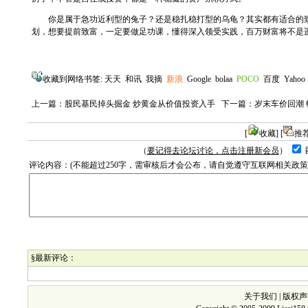
你是属于急功近利型的兔子？还是稳扎稳打型的乌龟？其实都有适合的致
划，想要提前致富，一定要做足功课，懂得深入领受实践，百万财富将不是
收藏到网络书签:
天天
和讯
我摘
新浪
Google
bolaa
POCO
百度
Yahoo
上一篇：
股民基民掉头掘金 炒黄金从价值投资入手
下一篇：
岁末车价回潮 
[
收藏
] [
推
（
要记得去论坛讨论，点击注册新会员
）
评论内容：(不能超过250字，需审核后才会公布，请自觉遵守互联网相关政
§最新评论：
关于我们
|
版权声