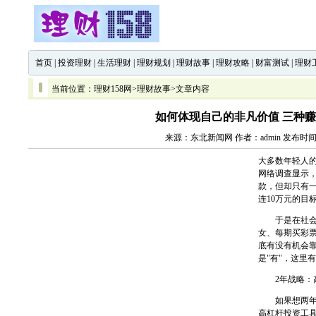
首页
|
投资理财
|
生活理财
|
理财规划
|
理财故事
|
理财攻略
|
财富测试
|
理财
当前位置：
理财158网
>
理财故事
>文章内容
如何体现自己的非凡价值 三种赚
来源：东北新闻网 作者：admin 发布时间：2
大多数年轻人的
网络调查显示，
款，但却只有
连10万元的目
于是在社会上
女、每期买彩
底有没有机会
是"有"，这里
2年战略：高
如果想两年就
高杠杆投资工