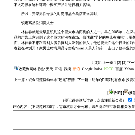
不太习惯在这种环境中购买产品并进行相关咨询。
所以，开家男性专属的时尚用品专卖店正当其时。
锁定高品位消费人士
林佳春就是最早意识到这个巨大市场商机的人之一。早在2005年，在深
品的广告上意识到了这个巨大的潜在市场。俗话说“早起的鸟儿有虫吃”，要
面。林佳春不想跟着别人脚后拣别人吃剩的骨头，他想要走在这个行业的前端，
春就在深圳开了家男士时尚用品专卖店“men100男人部落”，走出了他事业的
共3页: 上一页 1
[2]
[3]
下一
收藏到网络书签:
天天
和讯
我摘
新浪
Google
bolaa
POCO
百度
Yahoo
上一篇：
资金回流撬动年末“翘尾”行情
下一篇：
明年QDII获利有点难 投
[
收藏
] [
推
（
要记得去论坛讨论，点击注册新会员
）
评论内容：(不能超过250字，需审核后才会公布，请自觉遵守互联网相关政