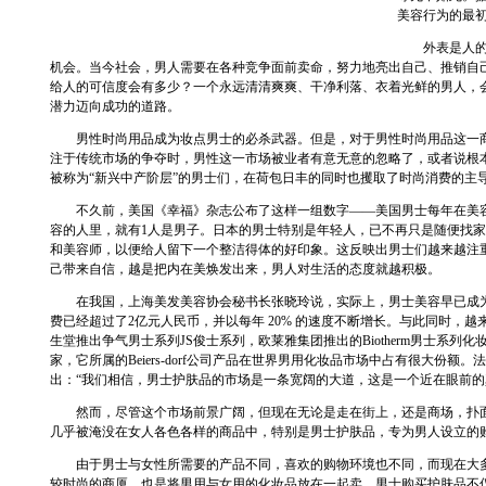
美容行为的最
外表是人的第
机会。当今社会，男人需要在各种竞争面前卖命，努力地亮出自己、推销自
给人的可信度会有多少？一个永远清清爽爽、干净利落、衣着光鲜的男人，
潜力迈向成功的道路。
男性时尚用品成为妆点男士的必杀武器。但是，对于男性时尚用品这一商
注于传统市场的争夺时，男性这一市场被业者有意无意的忽略了，或者说根
被称为“新兴中产阶层”的男士们，在荷包日丰的同时也攫取了时尚消费的主
不久前，美国《幸福》杂志公布了这样一组数字——美国男士每年在美容消
容的人里，就有1人是男子。日本的男士特别是年轻人，已不再只是随便找
和美容师，以便给人留下一个整洁得体的好印象。这反映出男士们越来越注
己带来自信，越是把内在美焕发出来，男人对生活的态度就越积极。
在我国，上海美发美容协会秘书长张晓玲说，实际上，男士美容早已成为
费已经超过了2亿元人民币，并以每年 20% 的速度不断增长。与此同时，
生堂推出争气男士系列JS俊士系列，欧莱雅集团推出的Biotherm男士系
家，它所属的Beiers-dorf公司产品在世界男用化妆品市场中占有很大份
出：“我们相信，男士护肤品的市场是一条宽阔的大道，这是一个近在眼前的
然而，尽管这个市场前景广阔，但现在无论是走在街上，还是商场，扑面
几乎被淹没在女人各色各样的商品中，特别是男士护肤品，专为男人设立的
由于男士与女性所需要的产品不同，喜欢的购物环境也不同，而现在大多
较时尚的商厦，也是将男用与女用的化妆品放在一起卖，男士购买护肤品不