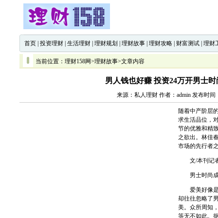
首页
|
投资理财
|
生活理财
|
理财规划
|
理财故事
|
理财攻略
|
财富测试
|
理财
当前位置：
理财158网
>
理财故事
>文章内容
男人钱也好赚 投资24万开男士
来源：私人理财 作者：admin 发布时间：20
随着中产阶层
求生活品位，
节的优雅和精
之欲出。林佳春
市场的先行者
文/本刊记者
男士时尚成
爱美好像是女
却往往忽略了
美。众所周知
等无不如此。