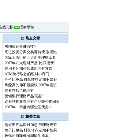
在线记帐
|
理财学院
热点文章
·
买国债还是讲点技巧
·
高位投资分离交易可转债 涨堪比
·
国际上流行的五大新潮理财工具
·
2007年八大理财产品“比武招亲”
·
信用卡分期付款成新理财方式
·
ATM跨行取款的理财小窍门
·
性价比更高 排队转存定期不如买
·
风险高的却不最赚钱 2007年投资
·
储蓄存款也能理财
·
警惕银行理财产品“陷阱”
·
购买挂钩股票理财产品能否抱回金
·
2007年一季度有哪些国债卖？
相关文章
·
选短期产品应对加息 巧理财规避
·
性价比更高 排队转存定期不如买
·
教你如何降低出国留学成本