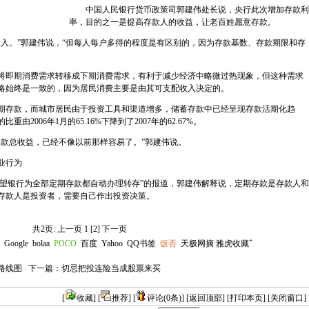
中国人民银行货币政策司郭建伟处长说，央行此次增加存款利
率，目的之一是提高存款人的收益，让老百姓愿意存款。
。”郭建伟说，“但每人每户多得的程度是有区别的，因为存款基数、存款期限和存
即期消费需求转移成下期消费需求，有利于减少经济中略微过热现象，但这种需求
略始终是一致的，因为居民消费主要是由其可支配收入决定的。
存款，而城市居民由于投资工具和渠道增多，储蓄存款中已经呈现存款活期化趋
2006年1月的65.16%下降到了2007年的62.67%。
款总收益，已经不像以前那样容易了。”郭建伟说。
业行为
望银行为全部定期存款都自动办理转存”的报道，郭建伟解释说，定期存款是存款人和
存款人是投资者，需要自己作出投资决策。
共2页: 上一页 1
[2]
下一页
+
Google
bolaa
POCO
百度
Yahoo
QQ书签
饭否
天极网摘
雅虎收藏
路线图
下一篇：
切忌把投连险当成股票来买
[
收藏
] [
推荐
] [
评论(0条)
]
[返回顶部]
[打印本页]
[关闭窗口]