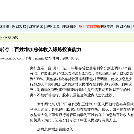
财故事
|
理财攻略
|
财富测试
|
理财工具
|
理财知识
|
财经节目
|
理财专题
|
理财论坛
|
他
>文章内容
转存：百姓增加总体收入锻炼投资能力
.licai158.com 作者：admin 发布时间：2007-03-28
央行宣布，自3月18日起一年期存贷款基准利率分别上调0.27个百
分点。存款由现行的2.52%提高到2.79%，贷款由现行的6.12%提高
到6.39%。其他各档次存贷款基准利率也相应调整。此次加息是央
行继2006年8月19日以来再次对人民币存款利率进行调整。利率调
整，对市民的理财将带来哪些影响？是否需要调整理财产品的种
类？不妨听听银行、股市以及基金等业内人士的建议。
新华网北京3月27日电 (记者 王优玲) 中国人民银行宣布存贷款
利率上调后，各地银行出现定期存款转存热。那么，如何转存能使
收益最大化？商业银行是否应自动为百姓转存？加息与百姓收入有
何关系？为此，记者27日专访了中国人民银行有关人士。
加息总体增加百姓收入