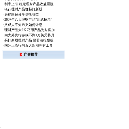
·
利率上涨 稳定理财产品收益看涨
·
银行理财产品群起打新股
·
另辟蹊径分享信托收益
·
2007年八大理财产品“比武招亲”
·
八成人不知透支如何计息
·
理财产品大PK 巧用产品为财富加
·
四大外资行存款不到1万美元将月
·
买打新股理财产品 要看清报酬提
·
国际上流行的五大新潮理财工具
广告推荐