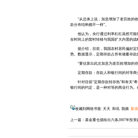
“从总体上说，加息增加了老百姓的收入
款分布结构都不一样”。
他认为，央行通过利率杠杠虽然可能将
在时间上的暂时转移与我国扩大内需的战
据介绍，目前，我国农村居民偏好定期
势。数据显示，定期存款占所有储蓄存款的比重由
“要估算出此次加息为老百姓增加的存
定期存款：存款人和银行间的对等商
针对目前“定期存款转存热”和有关“希
银行间的约定，是一种对等的商业行为。
收藏到网络书签:
天天
和讯
我摘
新浪
上一篇：
基金重仓描绘出六条2007年投资