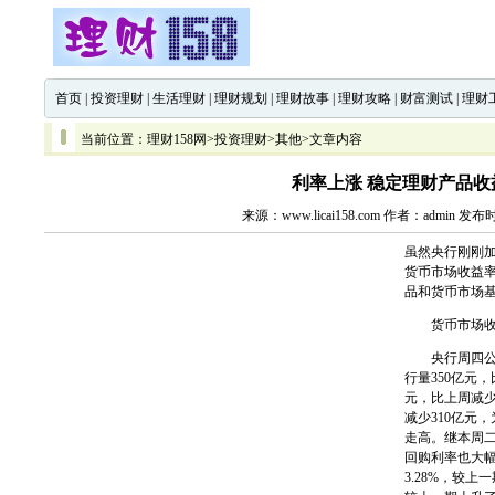
首页
|
投资理财
|
生活理财
|
理财规划
|
理财故事
|
理财攻略
|
财富测试
|
理财
当前位置：
理财158网
>
投资理财
>
其他
>文章内容
利率上涨 稳定理财产品收
来源：www.licai158.com 作者：admin 发布
虽然央行刚刚
货币市场收益
品和货币市场
货币市场收
央行周四公开
行量350亿元，
元，比上周减少
减少310亿元
走高。继本周二
回购利率也大幅
3.28%，较上