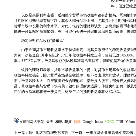
较上一期上升了
料，但这已经
仅仅是央票利率走强，近期整个货币市场收益率都有所抬高。周四银行间
月期限的回购利率有所下跌，其余大部分品种上涨。尤其是2个月期的回购利
货币市场中长期的利率水平。对此，银行的理财师认为，加息后的货币市场
能进一步紧缩的预期加强，央行可能仍会进一步采取紧缩性货币政策，来遏
稳定理财产品收益“借东风”
由于近期货币市场收益率水平持续走高，与其关系密切的稳定收益类理财
为例，该基金自3月中旬以来，7日年化收益率持续走高，目前已达3.0530
率，都在3%以下，毕竟其收益的比较基准是活期储蓄，但即使是2%的收益
银行的理财师表示，货币市场收益率的上扬，对货币市场基金的收益率构
收益率持续稳定，因此货币市场基金收益率一般不会出现大的波动。理财师
市，毕竟风险太大，而应该将资金合理配置，部分投入股市，部分投入低风
品，其收益率也与货币市场有关，银行的理财师透露，伴随央行加息，以及
产品的收益率也将进一步提高，这类产品的预期收益率将达3%-8%。
收藏到网络书签:
天天
和讯
我摘
新浪
Google
bolaa
POCO
百度
Yahoo
上一篇：
陌生地方判断理财独立性
下一篇：
一季度基金业绩高低相差20倍