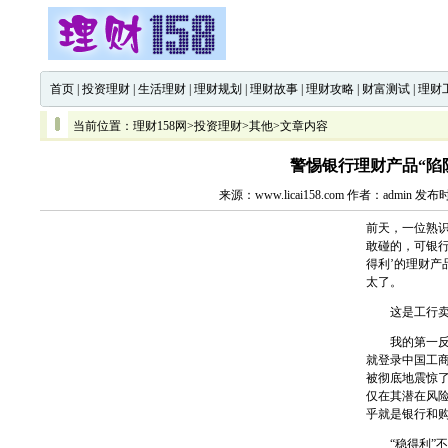
首页
|
投资理财
|
生活理财
|
理财规划
|
理财故事
|
理财攻略
|
财富测试
|
理财
当前位置：
理财158网
>
投资理财
>
其他
>文章内容
警惕银行理财产品“陷
来源：www.licai158.com 作者：admin 发布
前天，一位熟
敢碰的，可银
得利’的理财产
太了。
这是工行卖的
我的第一反应
就登录中国工
被彻底地震惊了
仅在其潜在风
乎就是银行和购
“稳得利”不