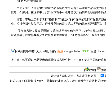
“理财产品”亟须监管
由此又引出了目前银行理财产品市场最大的问题：与理财产品有关的信息
就是一个黑洞。在现实中，我们根本就不可能知道该产品的年化收益率到底
目前，市场上类似于工行“稳得利”产品这样的不保本的理财产品越来越多
业、招行也都有类似产品。但非常危险的是：绝大多数的民众对理财产品中
“股市有风险，投资需谨慎”，这句话不管你信与不信，总会在耳边听到。
金融学者，我觉得我有义务对全社会大声疾呼：“理财也有风险，购买务须警惕
收藏到网络书签:
天天
和讯
我摘
新浪
Google
bolaa
POCO
百度
Yahoo
上一篇：
购买理财产品要考虑哪些收益风险分析
下一篇：
女人不同阶段该
[
收藏
] [
推
（
要记得去论坛讨论，点击注册新会员
）
评论内容：(不能超过250字，需审核后才会公布，请自觉遵守互联网相关政