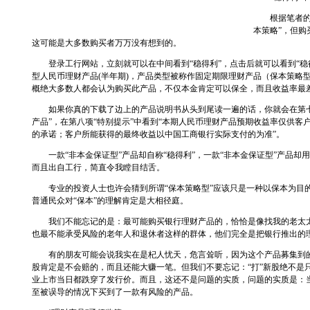
根据笔者的研
本策略”，但
这可能是大多数购买者万万没有想到的。
登录工行网站，立刻就可以在中间看到“稳得利”，点击后就可以看到“稳得
型人民币理财产品(半年期)，产品类型被称作固定期限理财产品（保本策略型）
概绝大多数人都会认为购买此产品，不仅本金肯定可以保全，而且收益率最差是3
如果你真的下载了边上的产品说明书从头到尾读一遍的话，你就会在第七项
产品”，在第八项“特别提示”中看到“本期人民币理财产品预期收益率仅供
的承诺；客户所能获得的最终收益以中国工商银行实际支付的为准”。
一款“非本金保证型”产品却自称“稳得利”，一款“非本金保证型”产品却用
而且出自工行，简直令我瞠目结舌。
专业的投资人士也许会猜到所谓“保本策略型”应该只是一种以保本为目的
普通民众对“保本”的理解肯定是大相径庭。
我们不能忘记的是：最可能购买银行理财产品的，恰恰是像找我的老太太
也最不能承受风险的老年人和退休者这样的群体，他们完全是把银行推出的
有的朋友可能会说我实在是杞人忧天，危言耸听，因为这个产品募集到的资
股肯定是不会赔的，而且还能大赚一笔。但我们不要忘记：“打”新股绝不是只
业上市当日都跌穿了发行价。而且，这还不是问题的实质，问题的实质是：
至被误导的情况下买到了一款有风险的产品。