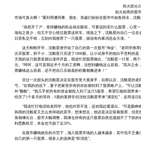
和大部分20多
如火如荼的股
市场可真火啊！”看到周遭同事、朋友、亲戚们纷纷在股市中如鱼得水，沈
“虽然开了户，觉得赚钱的机会就在眼前，可要说到买什么股票，心里一点
场知之甚少，但又不甘心错过股票这班车。情急之下，沈毅星向自己一位在
日里私交不错，立刻向我推荐了一只股票，据说有内幕消息会大涨。”
这天刚刚开市，沈毅星便开始了自己的第一次股市“淘金”。“老同学推荐的
次买股票，胆子小，沈毅星只买进了1000股。让小试身手的他出乎意料的是
天我的这只股票直接以涨停开盘，我连忙把股票抛出。”沈毅星一计算，两个交
元。“呵呵，这可是我近半个月的工资啊，没想到赚钱这么容易。”高兴之余
票赚钱这么容易，还不把自己压箱底的积蓄都搬进来！”
尝过一次甜头的沈毅星决定在股市里大展身手，自那以后，沈毅星的老同
亏。“在我的劝说下，妻子把家里所有的存款都转到了股票账户上。”可让沈
外“翻船”。“我几乎把所有的资金都投入到了这只S股里，希望它能给我带来
经历了1个多月的等待，S股的复牌非但没给沈毅星带来“满堂红”，反而连日
“我连忙打电话给老同学，他也叫苦不迭，还劝我赶紧退出。”可是眼睁睁
风雨的沈毅星又怎么舍得就此罢手。想来想去，他还是决定留着股票，但意
策相继出台，股市大幅调整，我满仓持有的这只股票自然也逃脱不了下跌的
利悉数耗尽，本金也亏损了近20%。
在股市赚钱效应的示范下，涌入股票市场的人越来越多，其中也不乏像沈
自己的第一只股票，很多人的选择是“听消息”。