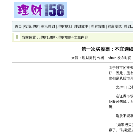
首页
|
投资理财
|
生活理财
|
理财规划
|
理财故事
|
理财攻略
|
财富测试
|
理财
当前位置：
理财158网
>
理财攻略
>文章内容
第一次买股票：不宜选
来源：理财周刊 作者：admin 发布时间：20
由于股市的投
好，因此，股
资都是从股市
文/本刊记者
在证券市场的
位股民来说，
历。
选股不能靠
“如果把买股
容了。”沈毅星