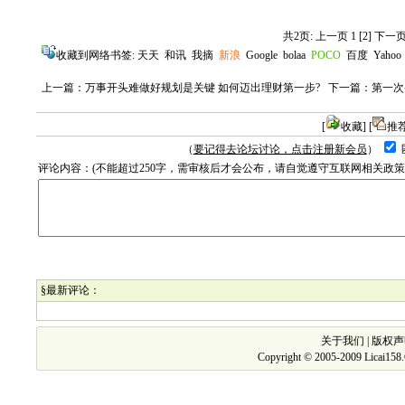
共2页: 上一页 1
[2]
下一
收藏到网络书签:
天天
和讯
我摘
新浪
Google
bolaa
POCO
百度
Yahoo
上一篇：
万事开头难做好规划是关键 如何迈出理财第一步?
下一篇：
第一次
[
收藏
] [
推
（
要记得去论坛讨论，点击注册新会员
）
评论内容：(不能超过250字，需审核后才会公布，请自觉遵守互联网相关政
§最新评论：
关于我们
|
版权声
Copyright © 2005-2009 Licai15