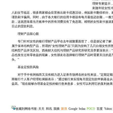
理财专家提示
刺激年轻女性
八妇女节临近，很多商家都会应景推出刷卡优惠活动，例如刷卡翻倍积分、
谨防刷卡骗局。同时，由于各大银行的信用卡都设有每月最低还款额，一般为
款，这就意味着当月账单中的所有消费没有了免息期。精明的女性刷卡族就
日止的贷款利息。
理财产品留心眼
专门针对女性的银行理财产品早在去年就隆重面世了，但是据记者了解，某
属于保本结构型产品，所谓的“女性理财产品”只因为挂钩了几只白领女性所
结构型产品并无区别。西南财大信托与理财产品研究所研究员李要深表示：
品也发生过有零收益的现象，女性朋友在选择银行理财产品时需要关注的是
头。”
基金定投防风险
对于手中有闲钱而又没有精力进入证券市场搏击的女性来说，“定期定额”
商银行个人客户经理杜俐丽表示：“通过银行来实现每月固定扣款申购基金
益高。”现在能够办理基金定投的银行愈来愈多，女性可以利用它的复利效
收藏到网络书签:
天天
和讯
我摘
新浪
Google
bolaa
POCO
百度
Yahoo