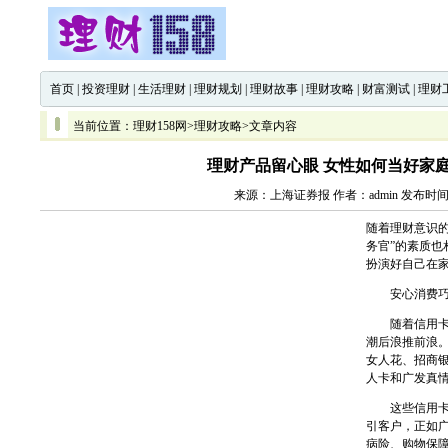
首页
|
投资理财
|
生活理财
|
理财规划
|
理财故事
|
理财攻略
|
财富测试
|
理财
当前位置：
理财158网
>
理财攻略
>文章内容
理财产品留心眼 女性如何当好家庭
来源：上海证券报 作者：admin 发布时间：2
随着理财意识
务官”的素质
扮演好自己在
安心消费巧
随着信用卡的
潮后浪推前浪。
女人花、招商
人卡和广发真
这些信用卡纷
引客户，正如
病险、购物保