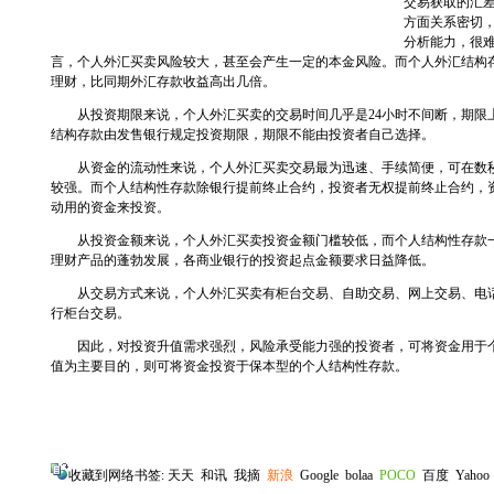
交易获取的汇
方面关系密切
分析能力，很
言，个人外汇买卖风险较大，甚至会产生一定的本金风险。而个人外汇结构
理财，比同期外汇存款收益高出几倍。
从投资期限来说，个人外汇买卖的交易时间几乎是24小时不间断，期限
结构存款由发售银行规定投资期限，期限不能由投资者自己选择。
从资金的流动性来说，个人外汇买卖交易最为迅速、手续简便，可在数秒
较强。而个人结构性存款除银行提前终止合约，投资者无权提前终止合约，
动用的资金来投资。
从投资金额来说，个人外汇买卖投资金额门槛较低，而个人结构性存款一
理财产品的蓬勃发展，各商业银行的投资起点金额要求日益降低。
从交易方式来说，个人外汇买卖有柜台交易、自助交易、网上交易、电话
行柜台交易。
因此，对投资升值需求强烈，风险承受能力强的投资者，可将资金用于个
值为主要目的，则可将资金投资于保本型的个人结构性存款。
收藏到网络书签:
天天
和讯
我摘
新浪
Google
bolaa
POCO
百度
Yahoo