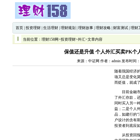
首页
|
投资理财
|
生活理财
|
理财规划
|
理财故事
|
理财攻略
|
财富测试
|
理财
当前位置：
理财158网
>
投资理财
>
外汇
>文章内容
保值还是升值 个人外汇买卖PK个
来源：中证网 作者：admin 发布时间：20
随着我国经济
场又总是变化
而贬值，就成
目前金融市场
了外汇存款，
同时买入另一
益；二是个人
品，如建行的“
户设计的含有
投资者到底应
从投资回报率