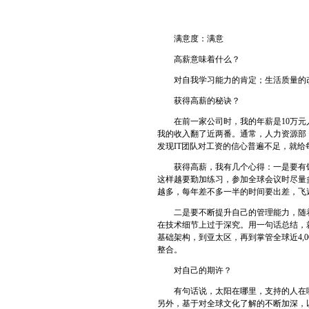
满意度：满意
高薪意味着什么？
对自我学习能力的肯定；生活质量的改
获得高薪的秘诀？
在前一家公司时，我的年薪是10万元人
我的收入翻了近两番。通常，人力资源部（
发现IT团队对工资的信心普遍不足，就给
获得高薪，我有几个心得：一是要有饱满
这样越要勤加练习，参加全球会议时尽量
越多，每年差不多一半的时间要出差，飞
二是要不断提升自己的管理能力，随着
在技术细节上过于深究。用一句话总结，
基础架构，到亚太区，再到掌管全球近4,000
整合。
对自己的期许？
有句话说，太阳在哪里，支持的人在哪里
另外，基于对全球文化了解的不断加深，