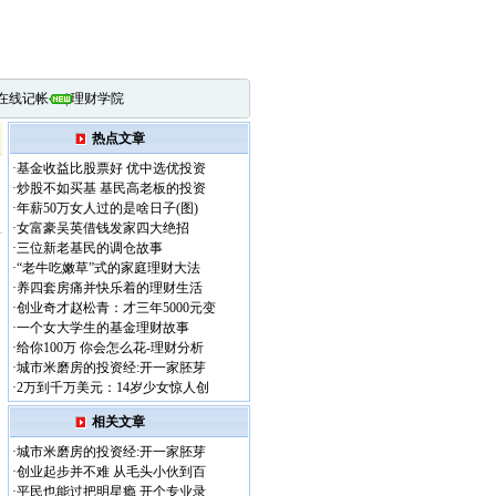
在线记帐
|
理财学院
热点文章
·
基金收益比股票好 优中选优投资
·
炒股不如买基 基民高老板的投资
·
年薪50万女人过的是啥日子(图)
·
女富豪吴英借钱发家四大绝招
·
三位新老基民的调仓故事
·
“老牛吃嫩草”式的家庭理财大法
·
养四套房痛并快乐着的理财生活
·
创业奇才赵松青：才三年5000元变
·
一个女大学生的基金理财故事
·
给你100万 你会怎么花-理财分析
·
城市米磨房的投资经:开一家胚芽
·
2万到千万美元：14岁少女惊人创
相关文章
·
城市米磨房的投资经:开一家胚芽
·
创业起步并不难 从毛头小伙到百
·
平民也能过把明星瘾 开个专业录