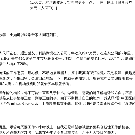
1,500美元的培训费用，管理层更高一点。［注：以上计算单位均
为元（人民币）］
善，比如可以经常带家人周游列国。
民币左右。通过猎头，我跳到现在的公司，年收入约15万元。在这家公司的7年里，
HR）每年都会调研当年市场薪资水平，制定一个恰当的增长比例。2007年，HR部
每个人增加了20%。
的工作态度，用心做，不断地展示能力。原来我英语“说”的能力不是很强，但越
多表达，不怕出错，会后自己总结一下。再就是参加培训。现在我的英文原版书越买
遍5大洲，在机场候机时我就会买本原版书看。
年龄的增长，你不可能一直埋头于技术。做管理，需要的是了解趋势和方向，不用
就是从把事情做正确，到做正确的事。由于不断提升自己的能力，我从只“看”中国区
台Windows Server运营，工作越来越有挑战。此外，我还要负责新收购企业IT系统
。尽管每周要工作50小时以上，但我还是希望尝试更多更具创新性工作的机会。
以及沟通能力的加强，我想在今年提高自己掌控五、六千万大项目的能力。