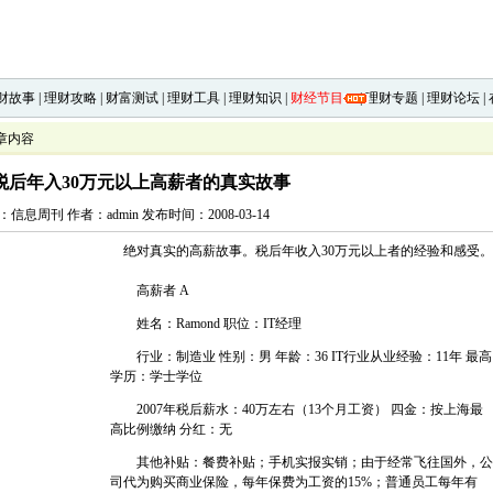
财故事
|
理财攻略
|
财富测试
|
理财工具
|
理财知识
|
财经节目
|
理财专题
|
理财论坛
|
章内容
税后年入30万元以上高薪者的真实故事
信息周刊 作者：admin 发布时间：2008-03-14
绝对真实的高薪故事。税后年收入30万元以上者的经验和感受。
高薪者 A
姓名：Ramond 职位：IT经理
行业：制造业 性别：男 年龄：36 IT行业从业经验：11年 最高
学历：学士学位
2007年税后薪水：40万左右（13个月工资） 四金：按上海最
高比例缴纳 分红：无
其他补贴：餐费补贴；手机实报实销；由于经常飞往国外，公
司代为购买商业保险，每年保费为工资的15%；普通员工每年有