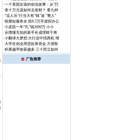
·
一个美国女孩的创业故事：从"打
·
拿十万元该如何去发财？ 看九种
·
"逗人乐"行当大有"钱"途 "整人"
·
租期短服务全 投8.5万开虚拟办公
·
小皮筋一年“扎”钱2000万 小小
·
从懵懂无知的新手长成理财干将
·
小翻译大梦想:大行业中找商机 增
·
大学生创业用贷款筹资金 方便取
·
积累越早收获越多 三十而立如何
广告推荐
门
是
的
的