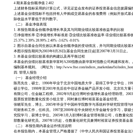
4 期末基金份额净值 2.402
上述财务指标采用的计算公式，详见证监会发布的证券投资基金信息披露编
上述基金业绩指标不包括持有人申购或交易基金的各项费用（例如开放式基
际收益水平要低于所列数字。
（二） 基金净值表现
1. 本报告期基金份额净值增长率及其与同期业绩比较基准收益率的比较
①净值增长率 ②净值增长率标准差 ③业绩比较基准收益率 ④业绩比较基准收益
25.37% 2.39% 28.99% 2.40% -3.62% -0.01%
2. 图示自基金合同生效以来基金份额净值的变动情况，并与同期业绩比较基
本图示报告期间为2003年8月26日(基金合同生效日)起至2007年3月31日止。
3. 本基金业绩比较基准的构建以及再平衡过程
本基金的业绩比较基准新华富时A200指数由新华富时指数公司构建和发布
编制基本规则。（网址为：
http://www.ftse.com/indices_marketdata/fxi/index_ho
四. 管理人报告
（一） 基金经理介绍
陈亮先生，硕士。1996年毕业于北京中国地质大学，获得工学学士学位，1
硕士学位。1998年至2001年先后在中信证券金融产品开发小组、北京玖方量
有限公司，任金融工程师。2002年9月起任博时价值增长基金经理助理。2003
股票投资部数量化投资小组主管，同时兼任博时裕富基金基金经理。
张晓军先生，博士。2005年毕业于中国科学院数学与系统科学研究院管理与科学
司财务科工作，任科员。1997至2000年在中央财经大学金融专业学习，获硕士
究院学习，获博士学位。2005年3月入职博时基金管理有限公司，任数量化投资
部数量化研究员。2007年3月起，任数量化研究员兼博时裕富证券投资基金
（二） 本报告期内基金运作情况说明
在本报告期内，本基金管理人严格遵循了《中华人民共和国证券投资基金法