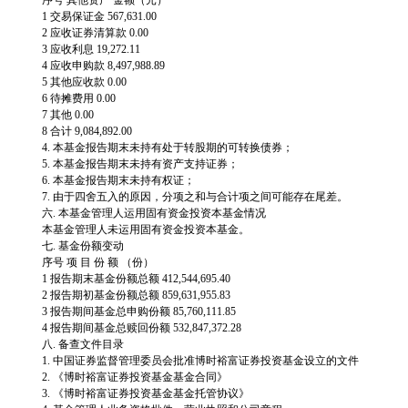
序号 其他资产 金额（元）
1 交易保证金 567,631.00
2 应收证券清算款 0.00
3 应收利息 19,272.11
4 应收申购款 8,497,988.89
5 其他应收款 0.00
6 待摊费用 0.00
7 其他 0.00
8 合计 9,084,892.00
4. 本基金报告期末未持有处于转股期的可转换债券；
5. 本基金报告期末未持有资产支持证券；
6. 本基金报告期末未持有权证；
7. 由于四舍五入的原因，分项之和与合计项之间可能存在尾差。
六. 本基金管理人运用固有资金投资本基金情况
本基金管理人未运用固有资金投资本基金。
七. 基金份额变动
序号 项 目 份 额 （份）
1 报告期末基金份额总额 412,544,695.40
2 报告期初基金份额总额 859,631,955.83
3 报告期间基金总申购份额 85,760,111.85
4 报告期间基金总赎回份额 532,847,372.28
八. 备查文件目录
1. 中国证券监督管理委员会批准博时裕富证券投资基金设立的文件
2. 《博时裕富证券投资基金基金合同》
3. 《博时裕富证券投资基金基金托管协议》