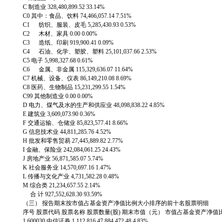
C 制造业 328,480,899.52 33.14%
C0 其中：食品、饮料 74,466,057.14 7.51%
C1 纺织、服装、皮毛 5,285,430.93 0.53%
C2 木材、家具 0.00 0.00%
C3 造纸、印刷 919,900.41 0.09%
C4 石油、化学、塑胶、塑料 25,101,037.66 2.53%
C5 电子 5,998,327.68 0.61%
C6 金属、非金属 115,329,636.07 11.64%
C7 机械、设备、仪表 86,149,210.08 8.69%
C8 医药、生物制品 15,231,299.55 1.54%
C99 其他制造业 0.00 0.00%
D 电力、煤气及水的生产和供应业 48,098,838.22 4.85%
E 建筑业 3,609,073.90 0.36%
F 交通运输、仓储业 85,823,577.41 8.66%
G 信息技术业 44,811,285.76 4.52%
H 批发和零售贸易 27,445,889.82 2.77%
I 金融、保险业 242,084,061.25 24.43%
J 房地产业 56,871,585.07 5.74%
K 社会服务业 14,570,697.16 1.47%
L 传播与文化产业 4,731,582.28 0.48%
M 综合类 21,234,657.55 2.14%
合 计 927,552,628.30 93.59%
（三） 报告期末按市值占基金资产净值比例大小排序的前十名股票明细
序号 股票代码 股票名称 股票数量(股) 期末市值（元） 市值占基金资产净值
1 600030 中信证券 1,112,816 47,884,472.48 4.83%