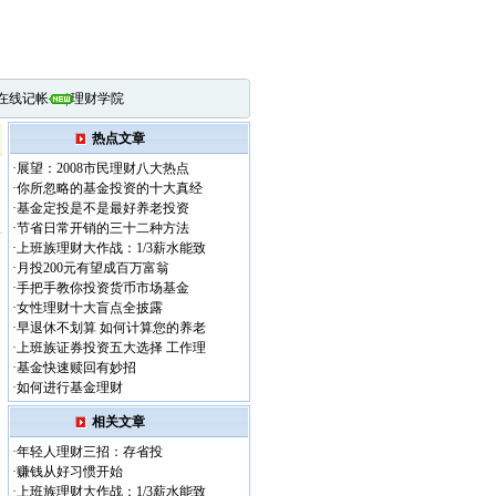
在线记帐
|
理财学院
热点文章
·
展望：2008市民理财八大热点
·
你所忽略的基金投资的十大真经
·
基金定投是不是最好养老投资
·
节省日常开销的三十二种方法
·
上班族理财大作战：1/3薪水能致
·
月投200元有望成百万富翁
·
手把手教你投资货币市场基金
·
女性理财十大盲点全披露
·
早退休不划算 如何计算您的养老
·
上班族证券投资五大选择 工作理
·
基金快速赎回有妙招
·
如何进行基金理财
相关文章
·
年轻人理财三招：存省投
·
赚钱从好习惯开始
·
上班族理财大作战：1/3薪水能致