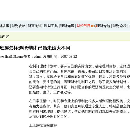
财故事
|
理财攻略
|
财富测试
|
理财工具
|
理财知识
|
财经节目
|
理财专题
|
理财论坛
|
章内容
班族怎样选择理财 已婚未婚大不同
.licai158.com 作者：admin 发布时间：2007-03-22
在制订理财计划时，要从自己的实际出发，确定理财目标，选择适
合自己的理财产品。具体来说，首先，要留出日常生活开支的预
算；其次，应该给予自己和家庭足够的保障；最后，才是各类投资
的规划。要注意的是，当理财计划制订之后，除了要实施计划外，
还要定期对计划进行修正，特别是当你的经济情况发生变动时，比
如结婚、生子、工作变动等。
在日常生活中，时间和专业上的限制使很多人感到理财很深奥，没
有精力去应付。其实，他们完全可以通过专业人士，特别是独立的
理财顾问来理财，提供建议，帮助他们制订理财规划并定期修正，
从而达到轻松理财的目的。
上班族投资啥最好