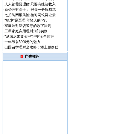
·
人人都需要理财 只要有经济收入
·
新婚理财高手： 把每一分钱都花
·
七招防网银风险 核对网银网址最
·
“钱少”是歪理 年轻人的“存、
·
家庭理财应该遵守的数字法则
·
工薪家庭实用理财窍门实例
·
“满城尽带黄金甲”理财金蛋该往
·
一年节省5000元的魅力
·
出国留学理财全攻略：添上更多砝
广告推荐