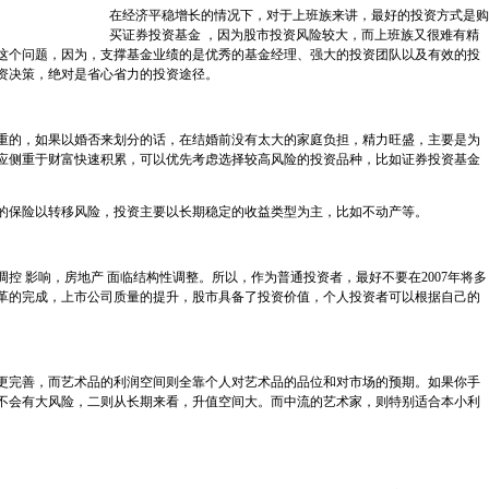
在经济平稳增长的情况下，对于上班族来讲，最好的投资方式是购
买证券投资基金 ，因为股市投资风险较大，而上班族又很难有精
这个问题，因为，支撑基金业绩的是优秀的基金经理、强大的投资团队以及有效的投
资决策，绝对是省心省力的投资途径。
重的，如果以婚否来划分的话，在结婚前没有太大的家庭负担，精力旺盛，主要是为
应侧重于财富快速积累，可以优先考虑选择较高风险的投资品种，比如证券投资基金
的保险以转移风险，投资主要以长期稳定的收益类型为主，比如不动产等。
控 影响，房地产 面临结构性调整。所以，作为普通投资者，最好不要在2007年将多
革的完成，上市公司质量的提升，股市具备了投资价值，个人投资者可以根据自己的
更完善，而艺术品的利润空间则全靠个人对艺术品的品位和对市场的预期。如果你手
不会有大风险，二则从长期来看，升值空间大。而中流的艺术家，则特别适合本小利